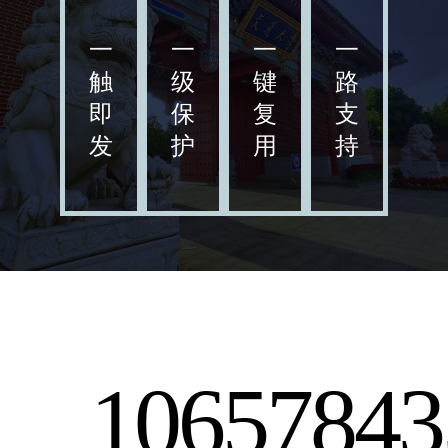
一
一
一
一
触
级
键
路
即
保
复
支
发
护
用
持
1065
78
43